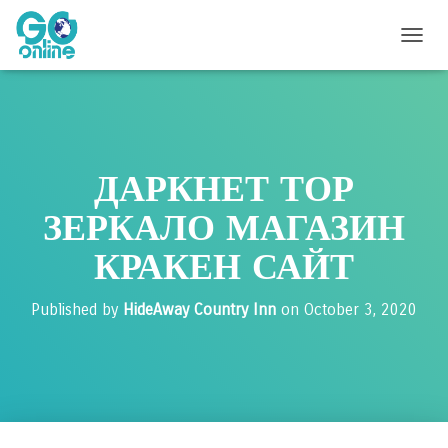
T
O
G
G
L
E
N
ДАРКНЕТ ТОР
A
V
ЗЕРКАЛО МАГАЗИН
I
G
КРАКЕН САЙТ
A
T
I
Published by
HideAway Country Inn
on
October 3, 2020
O
N