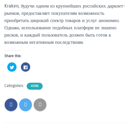
Kraken, будучи одним из крупнейших российских даркнет-
рынков, предоставляет покупателям возможность
приобретать широкий спектр товаров и услуг анонимно.
Однако, использование подобных платформ не лишено
рисков, и каждый пользователь должен быть готов к
возможным негативным последствиям.
Share this:
C
C
l
l
i
i
c
c
k
k
t
t
Categories:
o
o
HOME
s
s
h
h
a
a
r
r
e
e
o
o
n
n
T
F
w
a
i
c
t
e
t
b